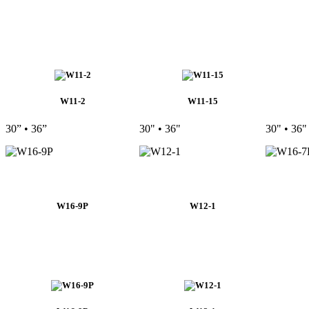
W11-2
W11-15
30” • 36”
30" • 36"
30" • 36"
W16-9P
W12-1