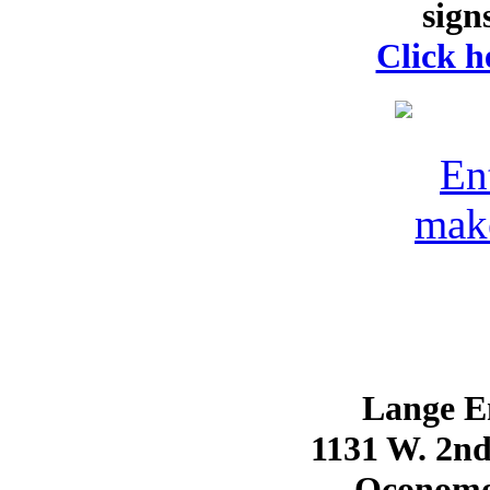
sign
Click he
Lange En
1131 W. 2nd
Oconomo