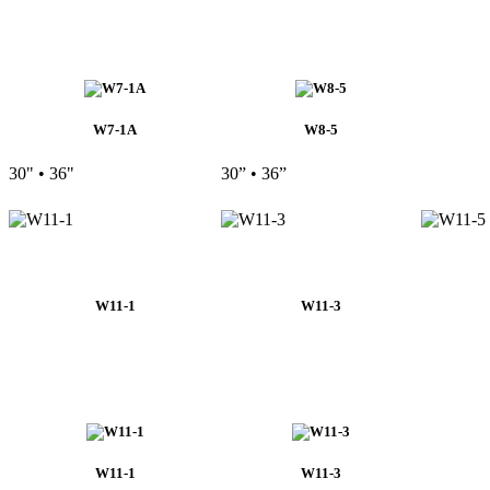
W7-1A
W8-5
30" • 36"
30” • 36”
W11-1
W11-3
W11-1
W11-3