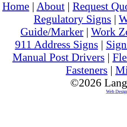
Home
|
About
|
Request Qu
Regulatory Signs
|
W
Guide/Marker
|
Work Z
911 Address Signs
|
Sign
Manual Post Drivers
|
Fle
Fasteners
|
Mi
©2026 Lange
Web Desig